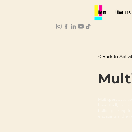
Heim
Über uns
< Back to Activit
Mult
Multisport activiti
basketball, footbal
building strong f
engaging and enjo