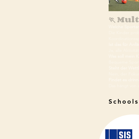
🏃 Mul
Welche Sportar
Die Kinder pro
Koordinations
Ist das für Anf
Ja, alle Aktivit
Was soll mein 
Bequeme Sport
Steht der Wett
Nein, der Foku
Findet es drinn
Das hängt von
Schools