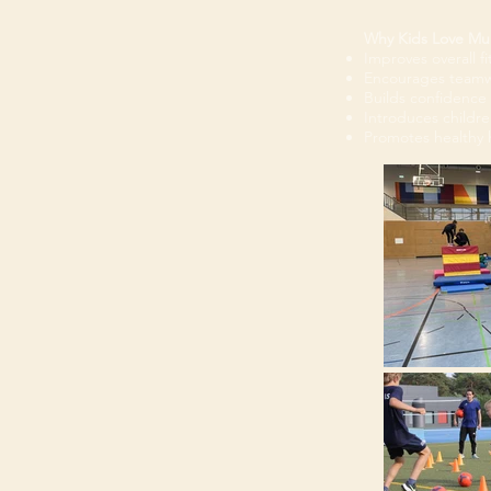
Why Kids Love Mult
Improves overall fi
Encourages teamw
Builds confidence 
Introduces childr
Promotes healthy h