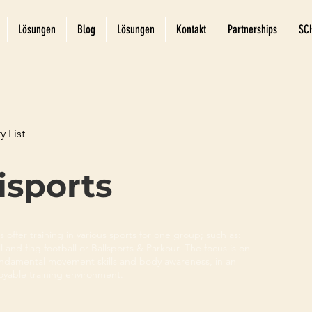
Lösungen
Blog
Lösungen
Kontakt
Partnerships
SC
y List
isports
es offer training in various sports for one group; such as:
l and flag football or Ballsports & Parkour. The focus is on
undamental movement skills and body awareness, in an
yable training environment.