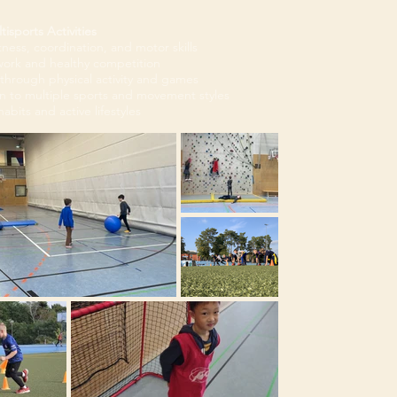
isports Activities
tness, coordination, and motor skills
ork and healthy competition
through physical activity and games
en to multiple sports and movement styles
abits and active lifestyles