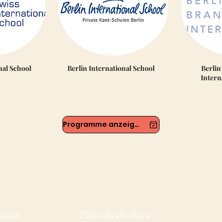
nal School
Berlin International School
Berli
Intern
Programme anzeigen
vices
Prime Youth Shop