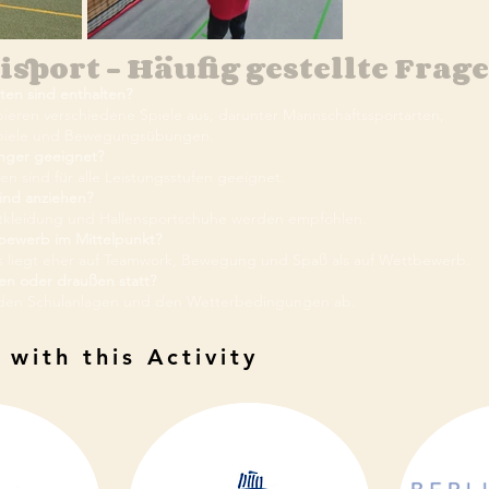
tisport – Häufig gestellte Frag
ten sind enthalten?
bieren verschiedene Spiele aus, darunter Mannschaftssportarten,
spiele und Bewegungsübungen.
änger geeignet?
äten sind für alle Leistungsstufen geeignet.
Kind anziehen?
kleidung und Hallensportschuhe werden empfohlen.
bewerb im Mittelpunkt?
s liegt eher auf Teamwork, Bewegung und Spaß als auf Wettbewerb.
en oder draußen statt?
 den Schulanlagen und den Wetterbedingungen ab.
 with this Activity