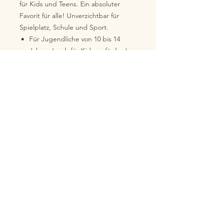
für Kids und Teens. Ein absoluter
Favorit für alle! Unverzichtbar für
Spielplatz, Schule und Sport.
Für Jugendliche von 10 bis 14
Jahren (auch für Kids verfügbar)
hochwertige Verarbeitung mit
Doppelnaht
gerader Schnitt
robustes Gewebe 185g/m²
Material: 100% Baumwolle
Noch keine Bewertungen
vorhanden
Jetzt die erste Bewertung abgeben.
Bewertung abgeben